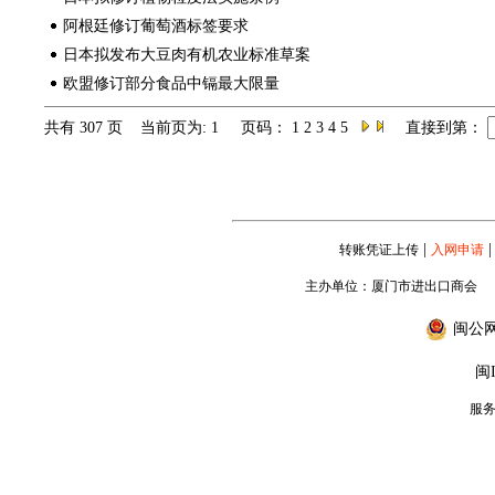
阿根廷修订葡萄酒标签要求
日本拟发布大豆肉有机农业标准草案
欧盟修订部分食品中镉最大限量
共有 307 页 当前页为: 1 页码：
1
2
3
4
5
直接到第：
|
|
转账凭证上传
入网申请
主办单位：厦门市进出口商会
闽公网安
闽I
服务专