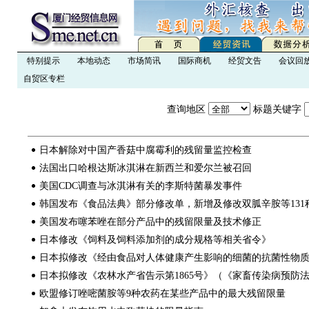
特别提示
本地动态
市场简讯
国际商机
经贸文告
会议回
自贸区专栏
查询地区
标题关键字
日本解除对中国产香菇中腐霉利的残留量监控检查
法国出口哈根达斯冰淇淋在新西兰和爱尔兰被召回
美国CDC调查与冰淇淋有关的李斯特菌暴发事件
韩国发布《食品法典》部分修改单，新增及修改双胍辛胺等131
美国发布噻苯唑在部分产品中的残留限量及技术修正
日本修改《饲料及饲料添加剂的成分规格等相关省令》
日本拟修改《经由食品对人体健康产生影响的细菌的抗菌性物
日本拟修改《农林水产省告示第1865号》（《家畜传染病预防
欧盟修订唑嘧菌胺等9种农药在某些产品中的最大残留限量