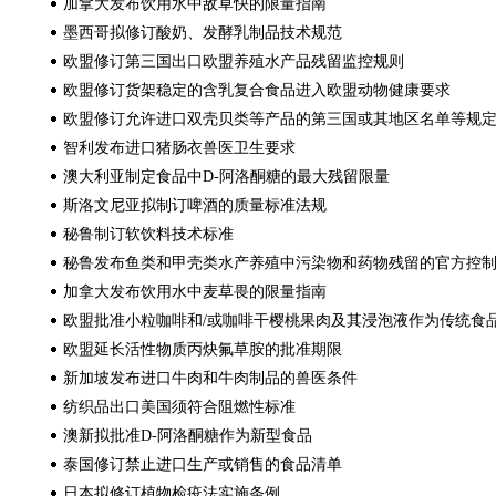
加拿大发布饮用水中敌草快的限量指南
墨西哥拟修订酸奶、发酵乳制品技术规范
欧盟修订第三国出口欧盟养殖水产品残留监控规则
欧盟修订货架稳定的含乳复合食品进入欧盟动物健康要求
欧盟修订允许进口双壳贝类等产品的第三国或其地区名单等规
智利发布进口猪肠衣兽医卫生要求
澳大利亚制定食品中D-阿洛酮糖的最大残留限量
斯洛文尼亚拟制订啤酒的质量标准法规
秘鲁制订软饮料技术标准
秘鲁发布鱼类和甲壳类水产养殖中污染物和药物残留的官方控
加拿大发布饮用水中麦草畏的限量指南
欧盟批准小粒咖啡和/或咖啡干樱桃果肉及其浸泡液作为传统食
欧盟延长活性物质丙炔氟草胺的批准期限
新加坡发布进口牛肉和牛肉制品的兽医条件
纺织品出口美国须符合阻燃性标准
澳新拟批准D-阿洛酮糖作为新型食品
泰国修订禁止进口生产或销售的食品清单
日本拟修订植物检疫法实施条例