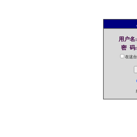
用户名
:
密 码
:
在这台