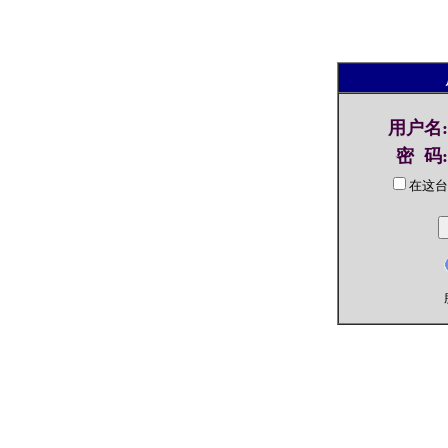
用户名
:
密 码
:
在这台