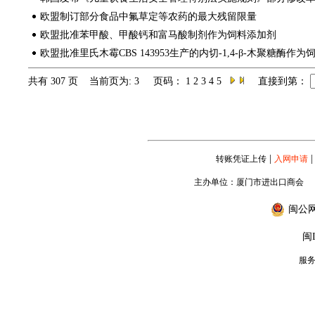
欧盟制订部分食品中氟草定等农药的最大残留限量
欧盟批准苯甲酸、甲酸钙和富马酸制剂作为饲料添加剂
欧盟批准里氏木霉CBS 143953生产的内切-1,4-β-木聚糖酶作
共有 307 页 当前页为: 3 页码：
1
2
3
4
5
直接到第：
|
|
转账凭证上传
入网申请
主办单位：厦门市进出口商会
闽公网安
闽I
服务专