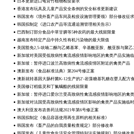
日本更新进口龟背竹植物检疫要求
香港发布玩具及儿童产品安全条例的安全标准更新建议
韩国发布《境外畜产品车间及检疫设施管理要领》部分修改征
韩国拟制定《进口农产品等流通追溯管理相关告示》
巴西制订部分食品中草甘膦等5种农药的最大残留限量
越南发布特定产品中持久性有机污染物的最大限值
美国豁免2,5-呋喃二酮与乙烯基苯、辛基酰亚胺、酰亚胺与聚乙
新加坡对美国受低致病性禽流感疫情影响地区的禽类产品实施
新加坡：暂停进口波兰高致病性禽流感疫情区附近的禽类产品
澳新发布《食品标准法典》第204号修正案
澳新就转基因大肠杆菌K-12生产的2'-岩藻糖基乳糖在婴儿配
美国修订稻瘟灵和丁氟螨酯的残留限量
新加坡：暂停进口爱尔兰受高致病性禽流感疫情影响地区的禽
新加坡对法国受高致病性禽流感疫情区影响的禽类产品实施临
澳大利亚发布农兽药法规2021年第6号修正案
韩国拟制定《食品容器使用再生原料的相关标准》
韩国发布《畜产品的自我质量检查规定》部分修改单
韩国发布《儿童饮食生活安全管理特别法实施规则》部分修改