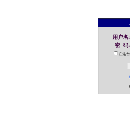
用户名
:
密 码
:
在这台