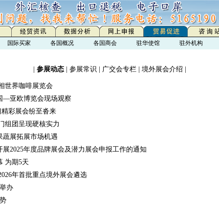
国际买家
各国概况
各国商会
驻华使馆
驻外机构
|
参展动态
|
参展常识
|
广交会专栏
|
境外展会介绍
|
相世界咖啡展览会
国—亚欧博览会现场观察
门精彩展会纷至沓来
厦门组团呈现硬核实力
际果蔬展拓展市场机遇
展2025年度品牌展会及潜力展会申报工作的通知
 为期5天
2026年首批重点境外展会遴选
举办
趋势