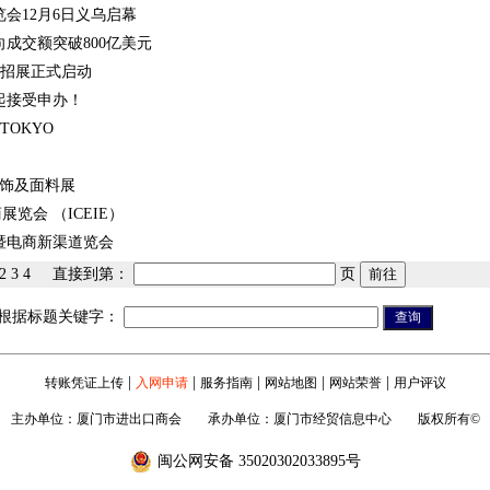
览会12月6日义乌启幕
成交额突破800亿美元
会招展正式启动
起接受申办！
 TOKYO
服饰及面料展
展览会 （ICEIE）
展暨电商新渠道览会
2
3
4
直接到第：
页
根据标题关键字：
|
|
|
|
|
转账凭证上传
入网申请
服务指南
网站地图
网站荣誉
用户评议
主办单位：厦门市进出口商会 承办单位：厦门市经贸信息中心 版权所有©
闽公网安备 35020302033895号