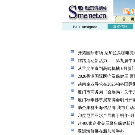
展览信息
B/L Consignee
开拓国际市场 尼加拉瓜咖啡亮
丝路涌动新活力——第九届中
从舌尖美食到高端机械 6月厦
2026香港国际医疗及保健展 
越南企业寻求在2026柏林国
厦门市商务局（会展局）关于开
厦门秋季佛事展茶博会明日开幕
助企集群出海强品牌 我市启动
印度尼西亚水产展将于明年6月
超400家企业参展聚焦保健新
亚洲海鲜展在新加坡举办