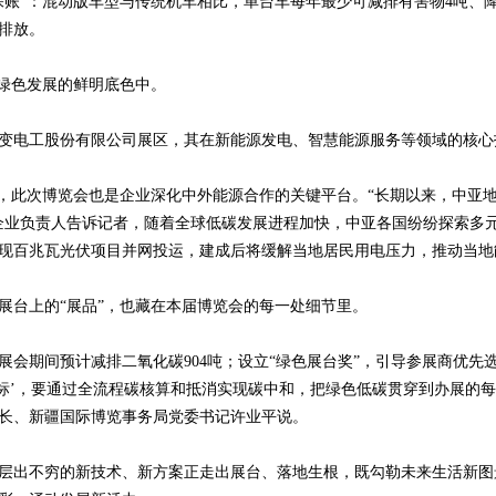
账”：混动版车型与传统机车相比，单台车每年最少可减排有害物4吨、降碳
排放。
在绿色发展的鲜明底色中。
变电工股份有限公司展区，其在新能源发电、智慧能源服务等领域的核心
”，此次博览会也是企业深化中外能源合作的关键平台。“长期以来，中亚
企业负责人告诉记者，随着全球低碳发展进程加快，中亚各国纷纷探索多
现百兆瓦光伏项目并网投运，建成后将缓解当地居民用电压力，推动当地
展台上的“展品”，也藏在本届博览会的每一处细节里。
展会期间预计减排二氧化碳904吨；设立“绿色展台奖”，引导参展商优先
指标’，要通过全流程碳核算和抵消实现碳中和，把绿色低碳贯穿到办展的每
长、新疆国际博览事务局党委书记许业平说。
层出不穷的新技术、新方案正走出展台、落地生根，既勾勒未来生活新图