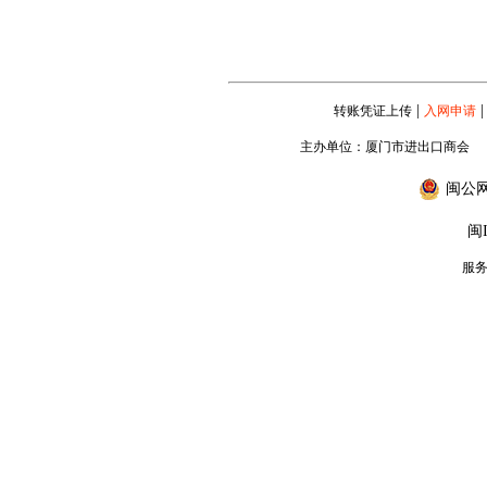
|
|
转账凭证上传
入网申请
主办单位：厦门市进出口商会
闽公网安
闽I
服务专