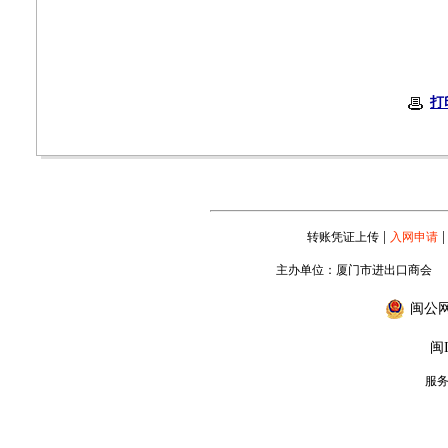
打
|
|
转账凭证上传
入网申请
主办单位：厦门市进出口商会
闽公网安
闽I
服务专