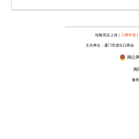
|
|
转账凭证上传
入网申请
主办单位：厦门市进出口商会
闽公网安
闽I
服务专