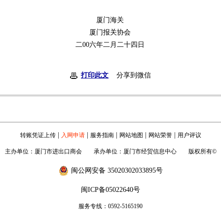
厦门海关
厦门报关协会
二00六年二月二十四日
打印此文
分享到微信
|
|
|
|
|
转账凭证上传
入网申请
服务指南
网站地图
网站荣誉
用户评议
主办单位：厦门市进出口商会 承办单位：厦门市经贸信息中心 版权所有©
闽公网安备 35020302033895号
闽ICP备05022640号
服务专线：0592-5165190