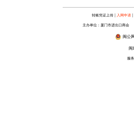
|
|
转账凭证上传
入网申请
主办单位：厦门市进出口商会
闽公网安
闽I
服务专