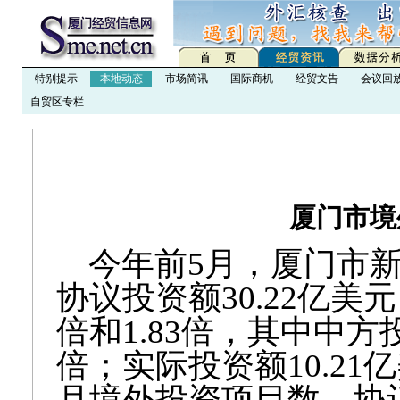
特别提示
本地动态
市场简讯
国际商机
经贸文告
会议回
自贸区专栏
厦门市境
今年前
5
月，厦门市
协议投资额
30.22
亿美元
倍和
1.83
倍，其中中方
倍；实际投资额
10.21
亿
月境外投资项目数、协