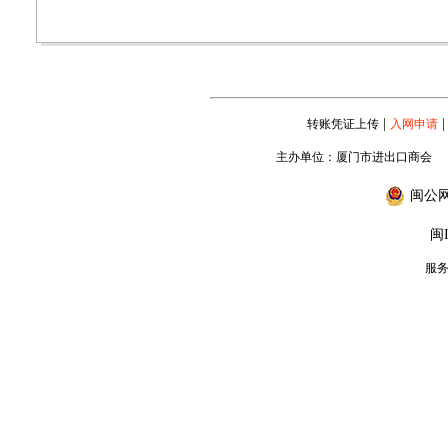
|
|
转账凭证上传
入网申请
主办单位：厦门市进出口商会
闽公网安
闽I
服务专