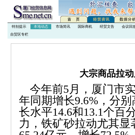
特别提示
本地动态
市场简讯
国际商机
经贸文告
会议回
自贸区专栏
大宗商品拉动
今年前
5
月，厦门市
年同期增长
9.6%
，分别
长水平
14.6
和
13.1
个百
力，铁矿砂拉动尤其显
65.24
亿元，增长
72.5%