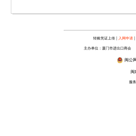
|
|
转账凭证上传
入网申请
主办单位：厦门市进出口商会
闽公网安
闽I
服务专