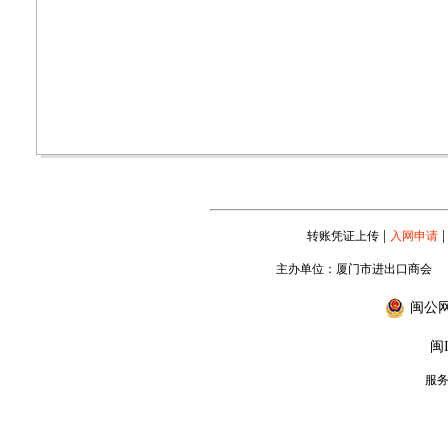
|
|
转账凭证上传
入网申请
主办单位：厦门市进出口商会
闽公网安
闽I
服务专