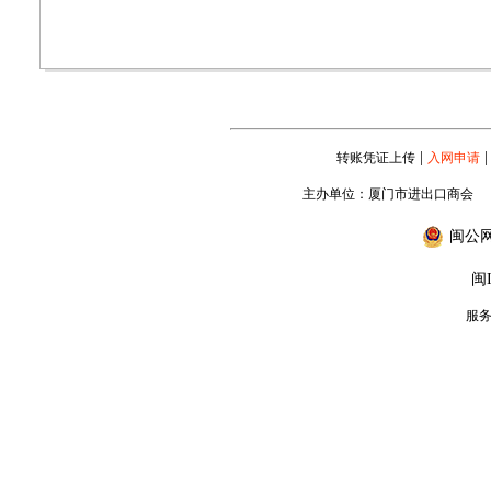
|
|
转账凭证上传
入网申请
主办单位：厦门市进出口商会
闽公网安
闽I
服务专