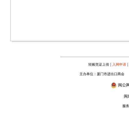
|
|
转账凭证上传
入网申请
主办单位：厦门市进出口商会
闽公网安
闽I
服务专