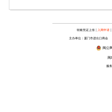
|
|
转账凭证上传
入网申请
主办单位：厦门市进出口商会
闽公网安
闽I
服务专