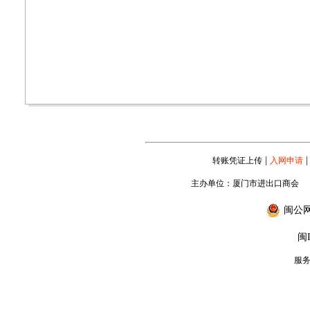
|
|
转账凭证上传
入网申请
主办单位：厦门市进出口商会
闽公网安
闽I
服务专