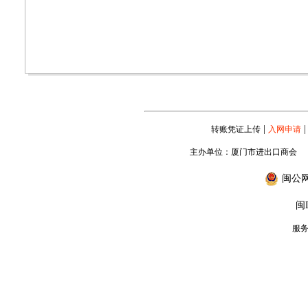
|
|
转账凭证上传
入网申请
主办单位：厦门市进出口商会
闽公网安
闽I
服务专