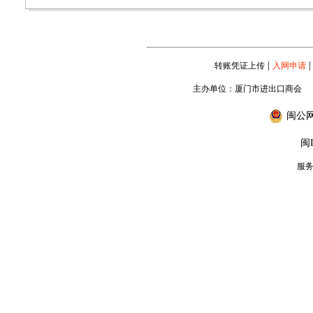
|
|
转账凭证上传
入网申请
主办单位：厦门市进出口商会
闽公网安
闽I
服务专