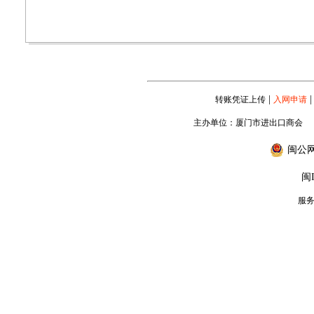
|
|
转账凭证上传
入网申请
主办单位：厦门市进出口商会
闽公网安
闽I
服务专