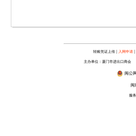
|
|
转账凭证上传
入网申请
主办单位：厦门市进出口商会
闽公网安
闽I
服务专