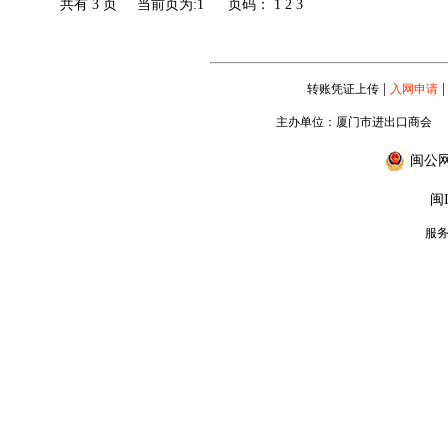
共有 3 页 当前页为:1 页码：
1
2
3
|
|
转账凭证上传
入网申请
主办单位：厦门市进出口商会
闽公网安
闽I
服务专