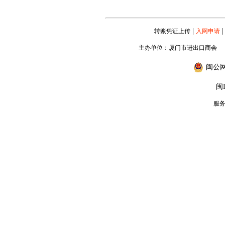
|
|
转账凭证上传
入网申请
主办单位：厦门市进出口商会
闽公网安
闽I
服务专