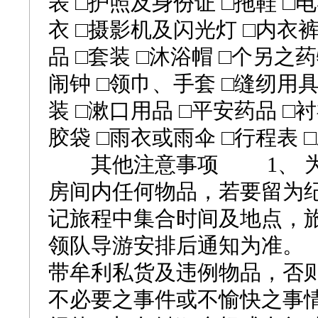
表 □护照及身份证 □拖鞋 □
衣 □摄影机及闪光灯 □内衣
品 □套装 □沐浴帽 □个另之
闹钟 □领巾、手套 □缝纫用
装 □漱口用品 □平安药品 □
胶袋 □雨衣或雨伞 □行程
其他注意事项 1、 为
房间内任何物品，若要留为
记旅程中集合时间及地点，
领队导游安排后通知为准。
带牟利私货及违例物品，否
不必要之事件或不愉快之事