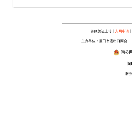
|
|
转账凭证上传
入网申请
主办单位：厦门市进出口商会
闽公网安
闽I
服务专