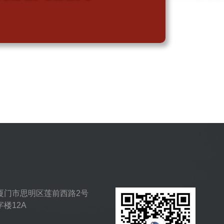
厦门市思明区莲前西路2号
楼12A