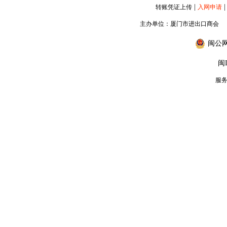
|
|
转账凭证上传
入网申请
主办单位：厦门市进出口商会
闽公网安
闽I
服务专