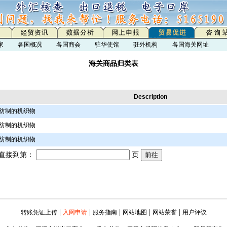
家
各国概况
各国商会
驻华使馆
驻外机构
各国海关网址
海关商品归类表
Description
纺制的机织物
纺制的机织物
纺制的机织物
接到第：
页
|
|
|
|
|
转账凭证上传
入网申请
服务指南
网站地图
网站荣誉
用户评议