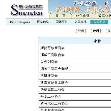
展览信息
国际买家
各国概况
各国商会
B/L Consignee
[
] [
] [
亚洲
欧洲
美
名称
斯德哥尔摩商会
挪威工商联合会
以色列商会
德国工商总会概况
西班牙商会
斯洛文尼亚工商会
萨福克郡工商会
丹麦工业协会
罗马尼亚工商协会
英国东南部商会