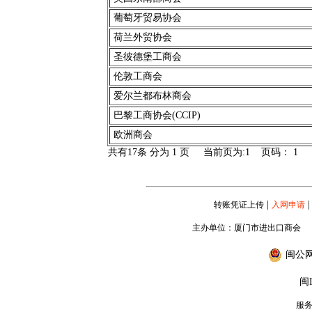
葡萄牙贸易协会
荷兰外贸协会
圣彼德堡工商会
伦敦工商会
爱尔兰都布林商会
巴黎工商协会(CCIP)
欧洲商会
共有17条 分为 1 页 当前页为:1 页码：
1
|
|
转账凭证上传
入网申请
主办单位：厦门市进出口商会
闽公网安
闽I
服务专