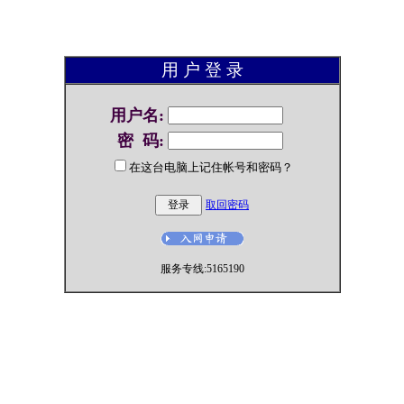
用 户 登 录
用户名
:
密 码
:
在这台电脑上记住帐号和密码？
取回密码
服务专线:5165190