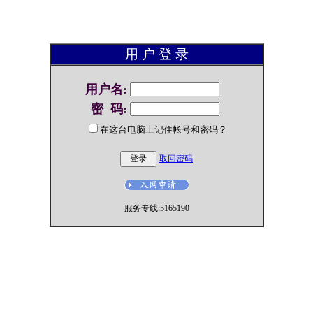
用 户 登 录
用户名
:
密 码
:
在这台电脑上记住帐号和密码？
取回密码
服务专线:5165190