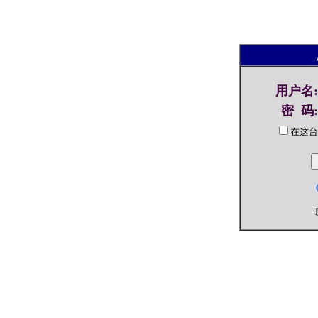
用户名
:
密 码
:
在这台