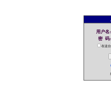
用户名
:
密 码
:
在这台