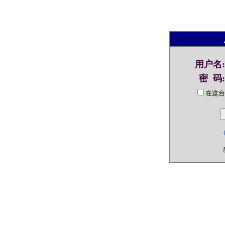
用户名
:
密 码
:
在这台