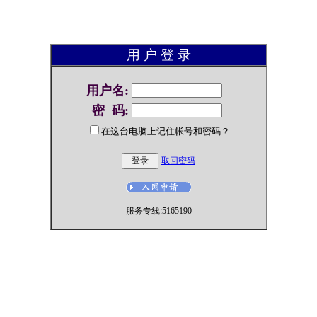
用 户 登 录
用户名
:
密 码
:
在这台电脑上记住帐号和密码？
取回密码
服务专线:5165190