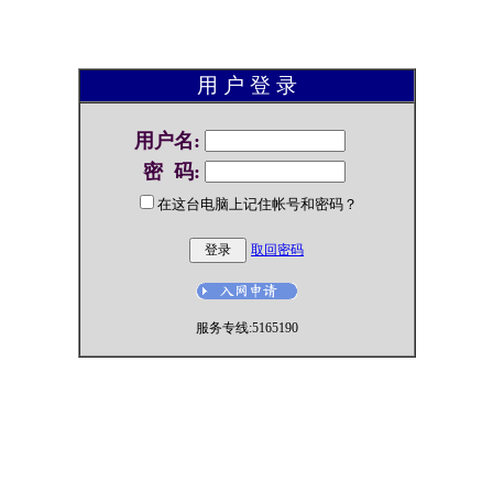
用 户 登 录
用户名
:
密 码
:
在这台电脑上记住帐号和密码？
取回密码
服务专线:5165190