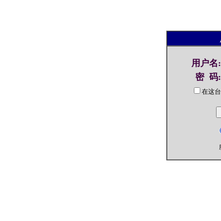
用户名
:
密 码
:
在这台