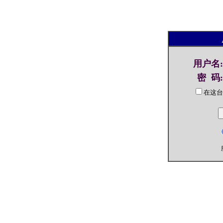
用户名
:
密 码
:
在这台