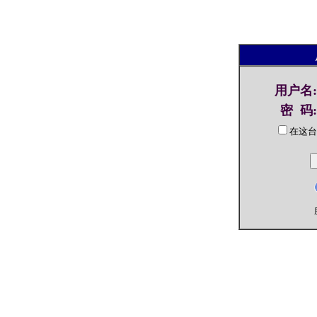
用户名
:
密 码
:
在这台