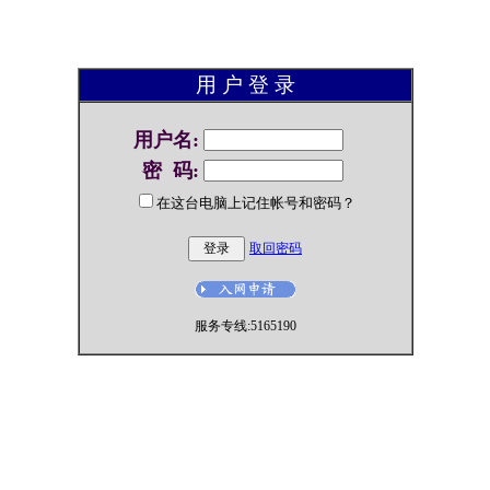
用 户 登 录
用户名
:
密 码
:
在这台电脑上记住帐号和密码？
取回密码
服务专线:5165190