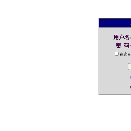
用户名
:
密 码
:
在这台