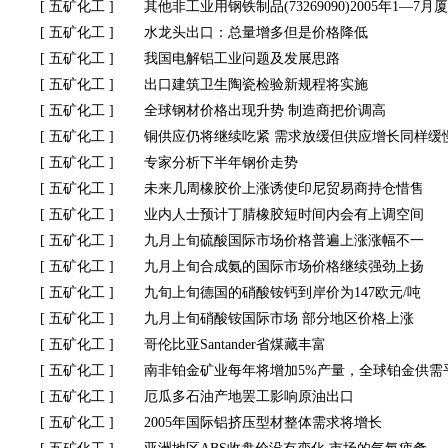
[
五矿化工
]
其他非工业用钢铁制品(73269090)2005年1—
[
五矿化工
]
水龙头出口：总量增多但是价格降低
[
五矿化工
]
我国电解铝工业问题及发展思路
[
五矿化工
]
出口建筑卫生陶瓷检验新规程将实施
[
五矿化工
]
全球钢材价格出现升势 制造商把价调高
[
五矿化工
]
铜供应仍将继续吃紧 需求放缓但供应增长同样缓
[
五矿化工
]
专家分析下半年钢价走势
[
五矿化工
]
未来几周橡胶价上涨诱使印尼贸易商持仓惜售
[
五矿化工
]
业内人士预计丁腈橡胶短时间内会有上调空间
[
五矿化工
]
九月上旬硫酸国际市场价格普遍上涨涨幅不一
[
五矿化工
]
九月上旬合成氨的国际市场价格继续强劲上扬
[
五矿化工
]
九旬上旬德国的硝酸铵钙到岸价为147欧元/吨
[
五矿化工
]
九月上旬硝酸铵国际市场 部分地区价格上涨
[
五矿化工
]
哥伦比亚Santander省煤藏丰富
[
五矿化工
]
南非铂金矿业每年将增加5%产量，全球铂金供需
[
五矿化工
]
厄瓜多石油产地罢工影响原油出口
[
五矿化工
]
2005年国际铝挤压型材整体需求将增长