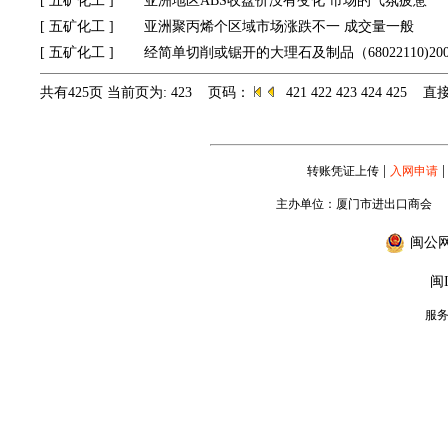
[
五矿化工
]
亚洲地区ABS收盘价没有变化 市场的气氛疲惫
[
五矿化工
]
亚洲聚丙烯个区域市场涨跌不一 成交量一般
[
五矿化工
]
经简单切削或锯开的大理石及制品（68022110)2
共有425页 当前页为: 423 页码：
421
422
423
424
425
直接
|
|
转账凭证上传
入网申请
主办单位：厦门市进出口商会
闽公网安
闽I
服务专