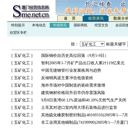
特别提示
本地动态
市场简讯
国际商机
经贸文告
会议回
自贸区专栏
按：
标题关键字
[
五矿化工
]
国际铜价自历史高位回落（9月5-9日）
[
五矿化工
]
智利2005年1-7月矿产品出口收入累计119亿美元
[
五矿化工
]
中国无缝钢管行业发展格局与趋势
[
五矿化工
]
反倾销风波主要冲击低值瓷砖
[
五矿化工
]
海外市场对中国制造的瓷砖需求激增
[
五矿化工
]
建筑钢材价格回升后市仍存震荡风险
[
五矿化工
]
9月8日美湾60.12%原油和40.20%天然气生产关闭
[
五矿化工
]
土耳其对进口室内用大理石装饰品进行监管
[
五矿化工
]
其他硫化橡胶制密封制品(40169310)2005年1
[
五矿化工
]
非工业用其他铜制品(74199990)2005年1—7月