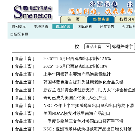
特别提示
本地动态
市场简讯
国际商机
经贸文告
会议回
自贸区专栏
按：
标题关键字
[
食品土畜
]
2026年1-6月巴西鸡肉出口增长12.9%
[
食品土畜
]
2026年1-6月巴西猪肉出口增长10%
[
食品土畜
]
上半年阿根廷主要海产品渔获量统计
[
食品土畜
]
韩国将蓝色蛋白提升为健康老龄化食品关键
[
食品土畜
]
新西兰增加资金和创新支持，助力太平洋金枪鱼
[
食品土畜
]
寿司已成为美国百亿美元级别产业
[
食品土畜
]
NSC: 今年上半年挪威鳟鱼出口量和出口额均下滑
[
食品土畜
]
美国NOAA恢复对苏里南海产品进口
[
食品土畜
]
一季度苏格兰三文鱼对美国出口额严重下滑
[
食品土畜
]
NSC：亚洲市场将成为挪威海产品出口增长引擎