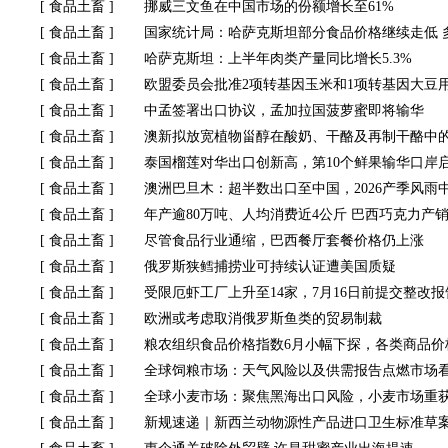
[
食品土畜
]
挪威三文鱼在中国市场的份额增长至61%
[
食品土畜
]
国家统计局：哈萨克斯坦部分食品价格继续走低 
[
食品土畜
]
哈萨克斯坦：上半年肉类产量同比增长5.3%
[
食品土畜
]
欧盟委员会批准2项转基因玉米和1项转基因大豆
[
食品土畜
]
中孟签署出口协议，孟加拉国菠萝蜜即将输华
[
食品土畜
]
澳新拟放宽植物甾醇在酸奶、干酪及再制干酪中
[
食品土畜
]
泰国榴莲对华出口创新高，第10个鲜果输华口岸
[
食品土畜
]
澳洲巴旦木：超半数出口至中国，2026产季风雨
[
食品土畜
]
年产逾80万吨、人均消费近4公斤 巴西巧克力产
[
食品土畜
]
尽管食品行业通缩，巴西餐厅套餐价格仍上涨
[
食品土畜
]
俄罗斯狭鳕捕捞业可持续认证遭美国质疑
[
食品土畜
]
受限厄虾工厂上升至14家，7月16日前提交整改报
[
食品土畜
]
欧洲或考虑取消俄罗斯鱼类的贸易制裁
[
食品土畜
]
粮农组织食品价格指数6月小幅下探，各类商品价
[
食品土畜
]
全球饲粮市场：天气风险以及供需报告点燃市场
[
食品土畜
]
全球小麦市场：聚焦黑海出口风险，小麦市场重
[
食品土畜
]
新规速递｜新西兰动物源性产品进口卫生标准草