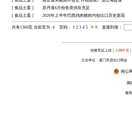
[
食品土畜
]
惠企通关破除外贸壁 许昌甜蜜产业出海提速
[
食品土畜
]
苏丹港6月份鱼类供应充足
[
食品土畜
]
2026年上半年巴西鸡肉猪肉均创出口历史新高
共有1360页 当前页为: 4 页码：
1
2
3
4
5
直接到第：
|
|
转账凭证上传
入网申请
主办单位：厦门市进出口商会
闽公网安
闽I
服务专