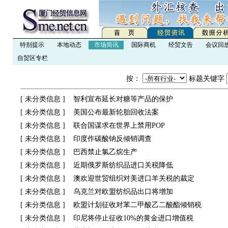
特别提示
本地动态
市场简讯
国际商机
经贸文告
会议回
自贸区专栏
按：
标题关键字
[
未分类信息
]
智利宣布延长对糖等产品的保护
[
未分类信息
]
美国公布最新轮胎回收法案
[
未分类信息
]
联合国谋求在世界上禁用POP
[
未分类信息
]
印度作碳酸钠反倾销调查
[
未分类信息
]
巴西禁止氯乙烷生产
[
未分类信息
]
近期俄罗斯纺织品进口关税降低
[
未分类信息
]
澳欢迎世贸组织对美进口羊关税的裁定
[
未分类信息
]
乌克兰对欧盟纺织品出口将增加
[
未分类信息
]
欧盟计划征收对苯二甲酸乙二酸酯倾销税
[
未分类信息
]
印尼将停止征收10%的黄金进口增值税