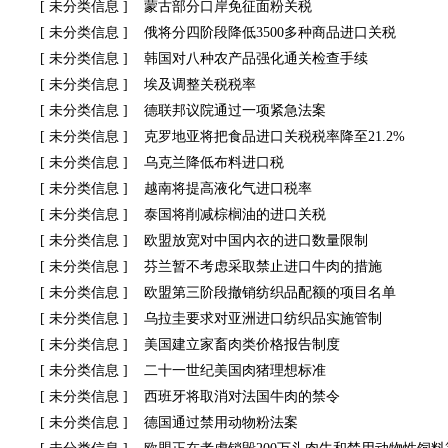
[
未分类信息
]
蒙古部分口岸免征面粉关税
[
未分类信息
]
俄将分四阶段降低3500多种商品进口关税
[
未分类信息
]
韩国对八种农产品强化通关检查手续
[
未分类信息
]
埃及调整关税税率
[
未分类信息
]
德联邦议院通过一项紧急法案
[
未分类信息
]
克罗地亚将把食品进口关税税率降至21.2%
[
未分类信息
]
乌克兰降低布料进口税
[
未分类信息
]
越南将提高液化气进口税率
[
未分类信息
]
泰国将削减棕榈油的进口关税
[
未分类信息
]
欧盟放宽对中国内衣的进口数量限制
[
未分类信息
]
芬兰暂不考虑采取禁止进口牛肉的措施
[
未分类信息
]
欧盟第三阶段撤销纺织品配额的项目名单
[
未分类信息
]
乌拉圭要求对亚洲进口纺织品实施管制
[
未分类信息
]
美国建立家畜肉类价格报告制度
[
未分类信息
]
二十一世纪美国肉猪理想标准
[
未分类信息
]
西班牙将取消对法国牛肉的禁令
[
未分类信息
]
德国通过禁用动物粉法案