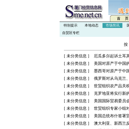
特别提示
本地动态
市场简讯
自贸区专栏
按
[
未分类信息
]
厄瓜多尔起诉土耳
[
未分类信息
]
美国对原产于中国
[
未分类信息
]
墨西哥对原产于中
[
未分类信息
]
俄罗斯对从乌克兰
[
未分类信息
]
世贸组织农产品关
[
未分类信息
]
克罗地亚将实行新的
[
未分类信息
]
美国国际贸易委员
[
未分类信息
]
世贸组织专家小组对
[
未分类信息
]
美国总统布什签署
[
未分类信息
]
澳大利亚、新西兰