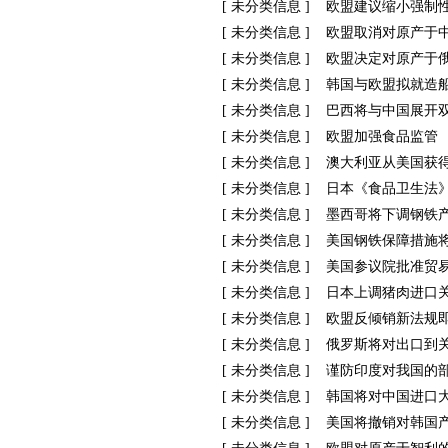
[
未分类信息
]
欧盟建议缩小强制
[
未分类信息
]
欧盟取消对原产于
[
未分类信息
]
欧盟决定对原产于
[
未分类信息
]
韩国与欧盟拟就造
[
未分类信息
]
巴西将与中国展开
[
未分类信息
]
欧盟加强食品监管
[
未分类信息
]
澳大利亚从美国获
[
未分类信息
]
日本《食品卫生法》
[
未分类信息
]
墨西哥将下调钢铁
[
未分类信息
]
美国钢铁保障措施
[
未分类信息
]
美国参议院批准贸
[
未分类信息
]
日本上调猪肉进口
[
未分类信息
]
欧盟反倾销新法规
[
未分类信息
]
俄罗斯将对出口到
[
未分类信息
]
谨防印度对我国的
[
未分类信息
]
韩国将对中国进口
[
未分类信息
]
美国将撤销对韩国