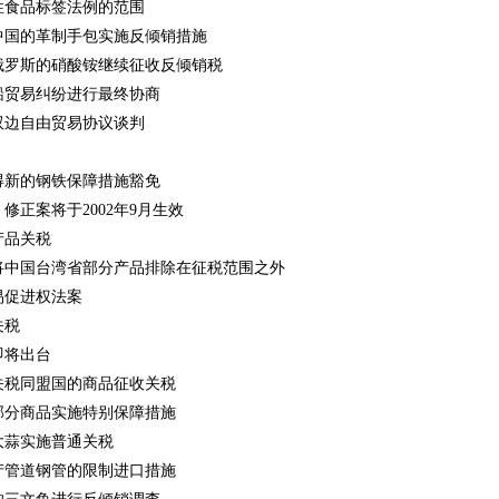
性食品标签法例的范围
中国的革制手包实施反倾销措施
俄罗斯的硝酸铵继续征收反倾销税
船贸易纠纷进行最终协商
双边自由贸易协议谈判
得新的钢铁保障措施豁免
修正案将于2002年9月生效
产品关税
将中国台湾省部分产品排除在征税范围之外
易促进权法案
关税
即将出台
关税同盟国的商品征收关税
部分商品实施特别保障措施
大蒜实施普通关税
产管道钢管的限制进口措施