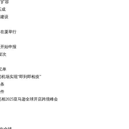
”扩容
五成
园建设
会在厦举行
会开始申报
架次
亿单
机场实现“即到即检疫”
3条
案件
相2025亚马逊全球开店跨境峰会