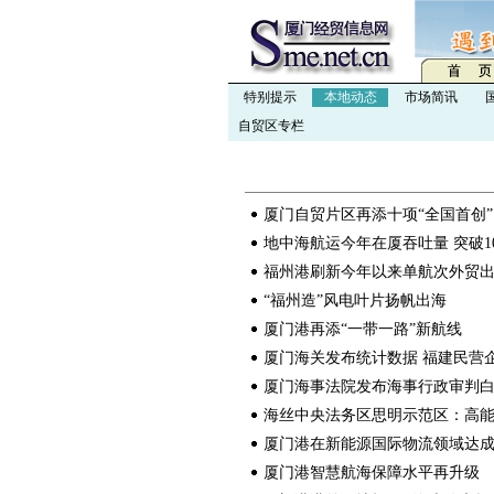
特别提示
本地动态
市场简讯
自贸区专栏
厦门自贸片区再添十项“全国首创”
地中海航运今年在厦吞吐量 突破1
福州港刷新今年以来单航次外贸
“福州造”风电叶片扬帆出海
厦门港再添“一带一路”新航线
厦门海关发布统计数据 福建民营
厦门海事法院发布海事行政审判
海丝中央法务区思明示范区：高能
厦门港在新能源国际物流领域达
厦门港智慧航海保障水平再升级