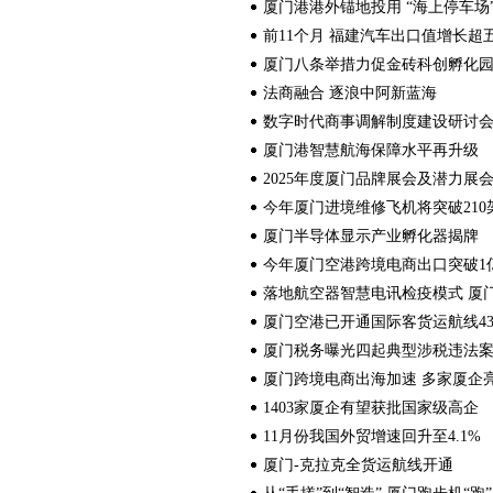
厦门港港外锚地投用 “海上停车场
前11个月 福建汽车出口值增长超
厦门八条举措力促金砖科创孵化
法商融合 逐浪中阿新蓝海
数字时代商事调解制度建设研讨
厦门港智慧航海保障水平再升级
2025年度厦门品牌展会及潜力展
今年厦门进境维修飞机将突破210
厦门半导体显示产业孵化器揭牌
今年厦门空港跨境电商出口突破1
落地航空器智慧电讯检疫模式 厦门
厦门空港已开通国际客货运航线4
厦门税务曝光四起典型涉税违法
厦门跨境电商出海加速 多家厦企亮
1403家厦企有望获批国家级高企
11月份我国外贸增速回升至4.1%
厦门-克拉克全货运航线开通