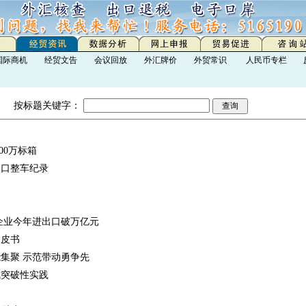
国际商机
经贸文告
会议回放
外汇牌价
外贸常识
人民币专栏
按标题关键字：
00万标箱
出口整车纪录
企业今年进出口破万亿元
白皮书
集聚 示范带动勇争先
成突破性实践